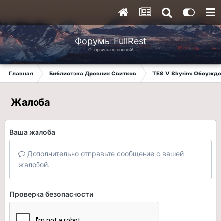
Форумы FullRest
Оторвись по полной!
Главная
Библиотека Древних Свитков
TES V Skyrim: Обсужде
Жалоба
Ваша жалоба
Дополнительно отправьте сообщение с вашей
жалобой.
Проверка безопасности