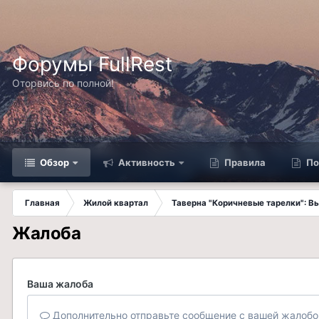
Форумы FullRest
Оторвись по полной!
Обзор
Активность
Правила
По
Главная
Жилой квартал
Таверна "Коричневые тарелки": 
Жалоба
Ваша жалоба
Дополнительно отправьте сообщение с вашей жалобо