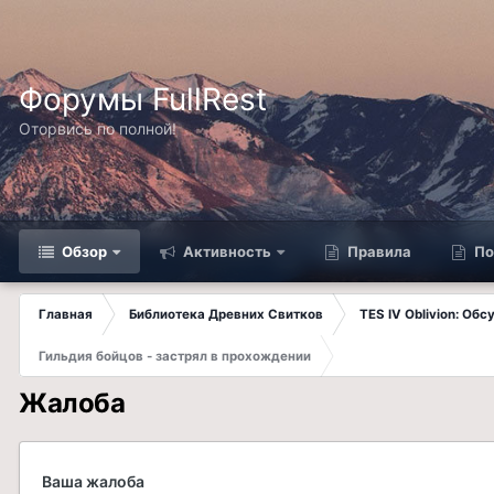
Форумы FullRest
Оторвись по полной!
Обзор
Активность
Правила
По
Главная
Библиотека Древних Свитков
TES IV Oblivion: Об
Гильдия бойцов - застрял в прохождении
Жалоба
Ваша жалоба