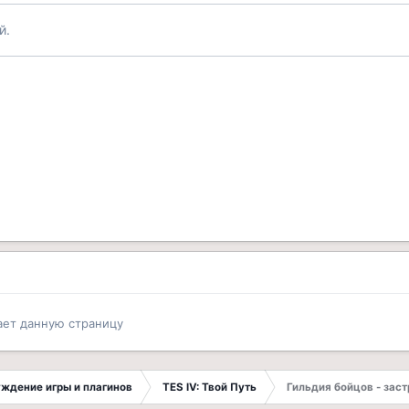
й.
ает данную страницу
суждение игры и плагинов
TES IV: Твой Путь
Гильдия бойцов - зас