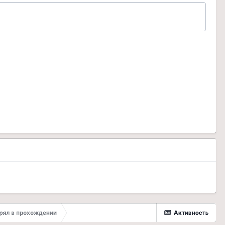
трял в прохождении
Активность