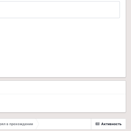
трял в прохождении
Активность