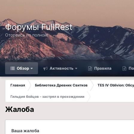
Форумы FullRest
Оторвись по полной!
Обзор
Активность
Правила
По
Главная
Библиотека Древних Свитков
TES IV Oblivion: Об
Гильдия бойцов - застрял в прохождении
Жалоба
Ваша жалоба