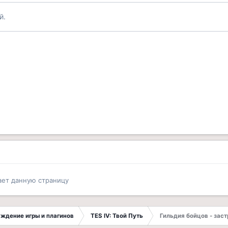
й.
ает данную страницу
суждение игры и плагинов
TES IV: Твой Путь
Гильдия бойцов - зас