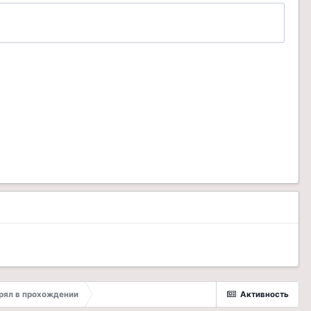
трял в прохождении
Активность