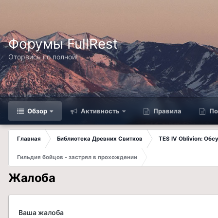
Форумы FullRest
Оторвись по полной!
Обзор
Активность
Правила
По
Главная
Библиотека Древних Свитков
TES IV Oblivion: Об
Гильдия бойцов - застрял в прохождении
Жалоба
Ваша жалоба