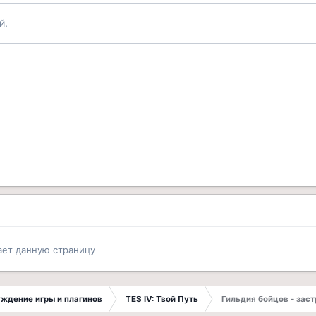
й.
ает данную страницу
суждение игры и плагинов
TES IV: Твой Путь
Гильдия бойцов - зас