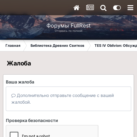
Форумы FullRest
Оторвись по полной!
Главная
Библиотека Древних Свитков
TES IV Oblivion: Обсуж
Жалоба
Ваша жалоба
Дополнительно отправьте сообщение с вашей
жалобой.
Проверка безопасности