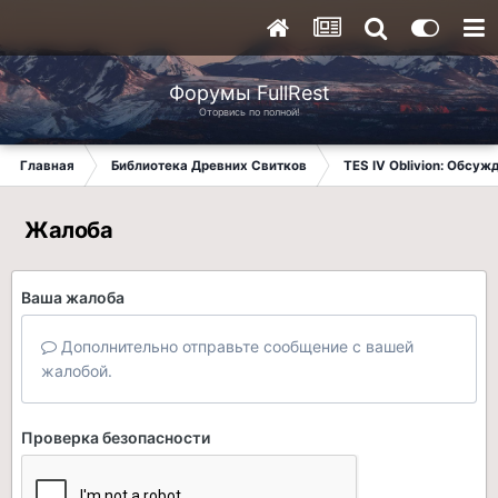
Форумы FullRest
Оторвись по полной!
Главная
Библиотека Древних Свитков
TES IV Oblivion: Обсуж
Жалоба
Ваша жалоба
Дополнительно отправьте сообщение с вашей
жалобой.
Проверка безопасности