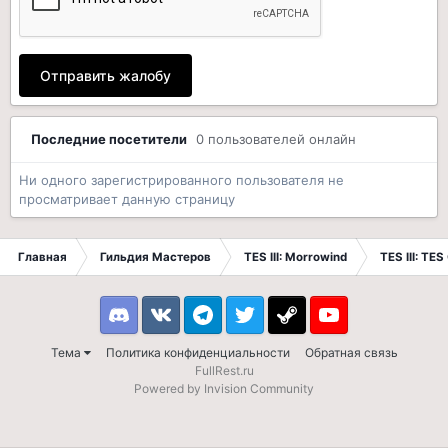
Отправить жалобу
Последние посетители
0 пользователей онлайн
Ни одного зарегистрированного пользователя не
просматривает данную страницу
Главная
Гильдия Мастеров
TES III: Morrowind
TES III: TES
Discord
VK
Telegram
Twitter
Steam
Youtube
Тема
Политика конфиденциальности
Обратная связь
FullRest.ru
Powered by Invision Community