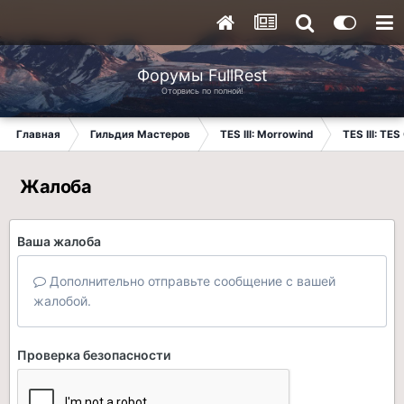
Форумы FullRest
Оторвись по полной!
Главная
Гильдия Мастеров
TES III: Morrowind
TES III: TES
Жалоба
Ваша жалоба
Дополнительно отправьте сообщение с вашей
жалобой.
Проверка безопасности