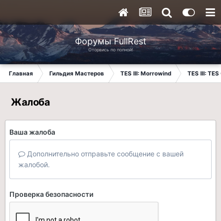
Форумы FullRest
Оторвись по полной!
Главная
Гильдия Мастеров
TES III: Morrowind
TES III: TES
Жалоба
Ваша жалоба
Дополнительно отправьте сообщение с вашей
жалобой.
Проверка безопасности