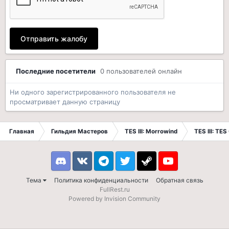
Отправить жалобу
Последние посетители
0 пользователей онлайн
Ни одного зарегистрированного пользователя не
просматривает данную страницу
Главная
Гильдия Мастеров
TES III: Morrowind
TES III: TES
Discord
VK
Telegram
Twitter
Steam
Youtube
Тема
Политика конфиденциальности
Обратная связь
FullRest.ru
Powered by Invision Community