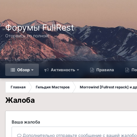
Форумы FullRest
Оторвись по полной!
Обзор
Активность
Правила
По
Главная
Гильдия Мастеров
Morrowind [Fullrest repack] и 
Жалоба
Ваша жалоба
Дополнительно отправьте сообщение с вашей жалобо