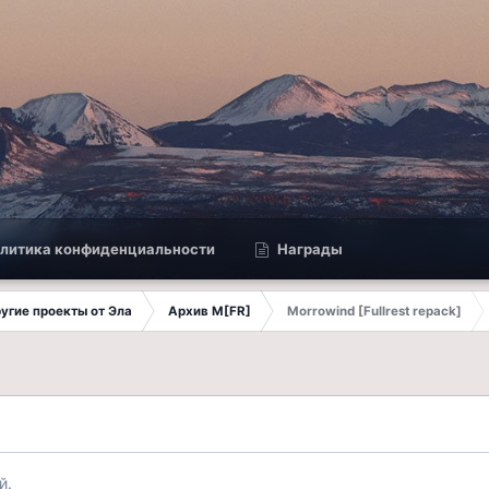
литика конфиденциальности
Награды
другие проекты от Эла
Архив M[FR]
Morrowind [Fullrest repack]
й.