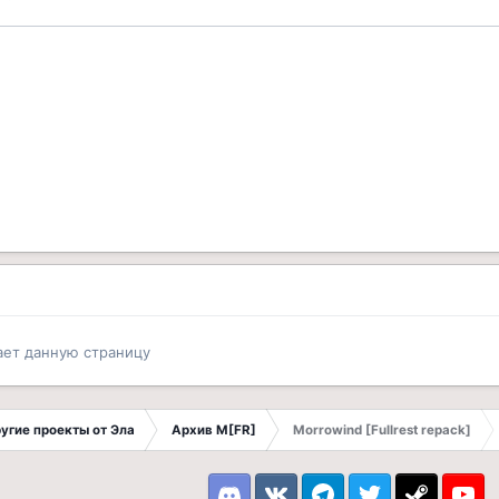
ает данную страницу
другие проекты от Эла
Архив M[FR]
Morrowind [Fullrest repack]