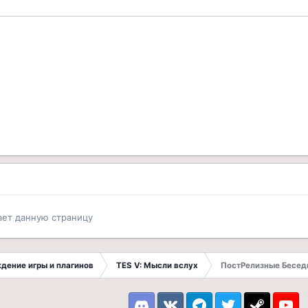
ает данную страницу
ждение игры и плагинов
TES V: Мысли вслух
ПостРелизные Бесед