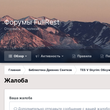
Форумы FullRest
Оторвись по полной!
Обзор
Активность
Правила
По
Главная
Библиотека Древних Свитков
TES V Skyrim: Обсу
Жалоба
Ваша жалоба
Дополнительно отправьте сообщение с вашей жалобо