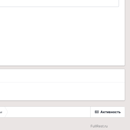
ы
Активность
FullRest.ru