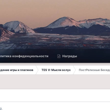
литика конфиденциальности
Награды
ждение игры и плагинов
TES V: Мысли вслух
ПостРелизные Бесед
й.