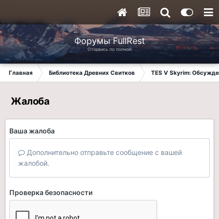
Форумы FullRest
Оторвись по полной!
Главная
Библиотека Древних Свитков
TES V Skyrim: Обсужде
Жалоба
Ваша жалоба
Дополнительно отправьте сообщение с вашей
жалобой.
Проверка безопасности