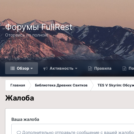
Форумы FullRest
Оторвись по полной!
Обзор
Активность
Правила
По
Главная
Библиотека Древних Свитков
TES V Skyrim: Обсу
Жалоба
Ваша жалоба
Дополнительно отправьте сообщение с вашей жалобо