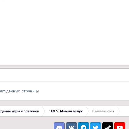
ает данную страницу
ждение игры и плагинов
TES V: Мысли вслух
Компаньоны