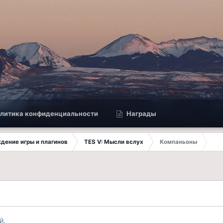
литика конфиденциальности
Награды
ждение игры и плагинов
TES V: Мысли вслух
Компаньоны
й.