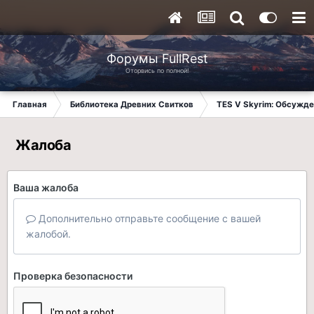
Форумы FullRest
Оторвись по полной!
Главная
Библиотека Древних Свитков
TES V Skyrim: Обсужде
Жалоба
Ваша жалоба
Дополнительно отправьте сообщение с вашей
жалобой.
Проверка безопасности