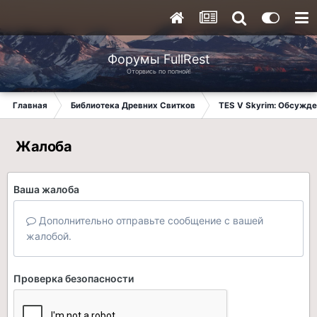
Форумы FullRest
Оторвись по полной!
Главная
Библиотека Древних Свитков
TES V Skyrim: Обсужде
Жалоба
Ваша жалоба
Дополнительно отправьте сообщение с вашей
жалобой.
Проверка безопасности