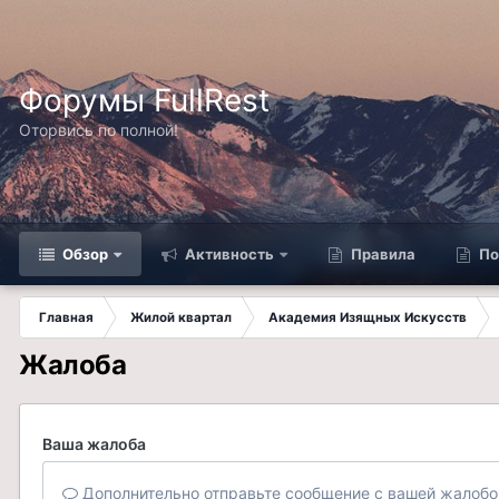
Форумы FullRest
Оторвись по полной!
Обзор
Активность
Правила
По
Главная
Жилой квартал
Академия Изящных Искусств
Жалоба
Ваша жалоба
Дополнительно отправьте сообщение с вашей жалобо