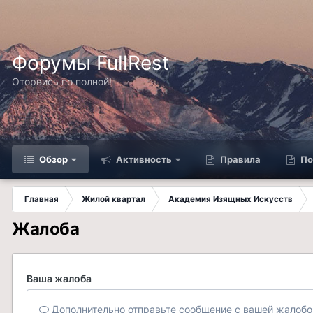
Форумы FullRest
Оторвись по полной!
Обзор
Активность
Правила
По
Главная
Жилой квартал
Академия Изящных Искусств
Жалоба
Ваша жалоба
Дополнительно отправьте сообщение с вашей жалобо