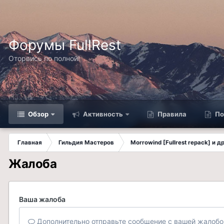
Форумы FullRest
Оторвись по полной!
Обзор
Активность
Правила
По
Главная
Гильдия Мастеров
Morrowind [Fullrest repack] и 
Жалоба
Ваша жалоба
Дополнительно отправьте сообщение с вашей жалобо