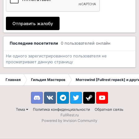
Отправить жалобу
Последние посетители
0 пользователей онлайн
Ни одного зарегистрированного пользователя не
просматривает данную страницу
Главная
Гильдия Мастеров
Morrowind [Fullrest repack] и дру
Discord
VK
Telegram
Twitter
Steam
Youtube
Тема
Политика конфиденциальности
Обратная связь
FullRest.ru
Powered by Invision Community