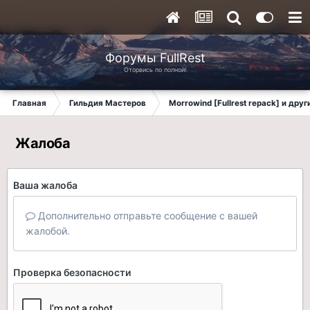
Форумы FullRest
Оторвись по полной!
Главная
Гильдия Мастеров
Morrowind [Fullrest repack] и дру
Жалоба
Ваша жалоба
Дополнительно отправьте сообщение с вашей
жалобой.
Проверка безопасности