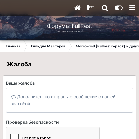
Форумы FullRest
Оторвись по полной!
Главная
Гильдия Мастеров
Morrowind [Fullrest repack] и дру
Жалоба
Ваша жалоба
Дополнительно отправьте сообщение с вашей
жалобой.
Проверка безопасности