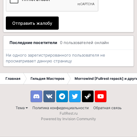
Отправить жалобу
Последние посетители
0 пользователей онлайн
Ни одного зарегистрированного пользователя не
просматривает данную страницу
Главная
Гильдия Мастеров
Morrowind [Fullrest repack] и дру
Discord
VK
Telegram
Twitter
Steam
Youtube
Тема
Политика конфиденциальности
Обратная связь
FullRest.ru
Powered by Invision Community