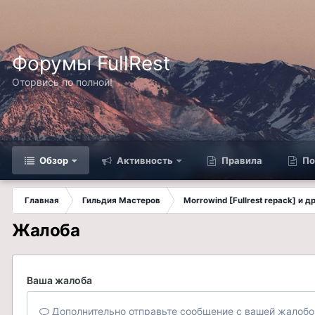
Форумы FullRest
Оторвись по полной!
Обзор
Активность
Правила
По
Главная
Гильдия Мастеров
Morrowind [Fullrest repack] и 
Жалоба
Ваша жалоба
Дополнительно отправьте сообщение с вашей жалобо