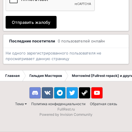
Отправить жалобу
Последние посетители
0 пользователей онлайн
Ни одного зарегистрированного пользователя не
просматривает данную страницу
Главная
Гильдия Мастеров
Morrowind [Fullrest repack] и дру
Discord
VK
Telegram
Twitter
Steam
Youtube
Тема
Политика конфиденциальности
Обратная связь
FullRest.ru
Powered by Invision Community