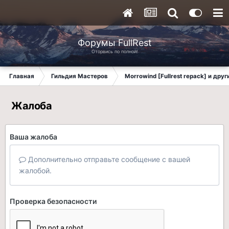
Форумы FullRest
Оторвись по полной!
Главная
Гильдия Мастеров
Morrowind [Fullrest repack] и дру
Жалоба
Ваша жалоба
Дополнительно отправьте сообщение с вашей
жалобой.
Проверка безопасности