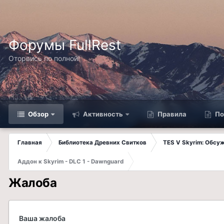
Форумы FullRest
Оторвись по полной!
Обзор
Активность
Правила
По
Главная
Библиотека Древних Свитков
TES V Skyrim: Обсу
Аддон к Skyrim - DLC 1 - Dawnguard
Жалоба
Ваша жалоба