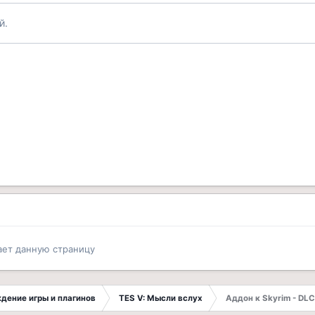
й.
ает данную страницу
ждение игры и плагинов
TES V: Мысли вслух
Аддон к Skyrim - DLC