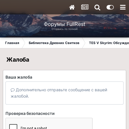
Форумы FullRest
Оторвись по полной!
Главная
Библиотека Древних Свитков
TES V Skyrim: Обсужде
Жалоба
Ваша жалоба
Дополнительно отправьте сообщение с вашей
жалобой.
Проверка безопасности