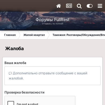
Форумы FullRest
Оторвись по полной!
Главная
Жилой квартал
Таможня: Разговоры/Обсуждения/Вп
Жалоба
Ваша жалоба
Дополнительно отправьте сообщение с вашей
жалобой.
Проверка безопасности