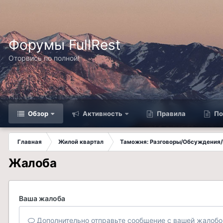
Форумы FullRest
Оторвись по полной!
Обзор
Активность
Правила
По
Главная
Жилой квартал
Таможня: Разговоры/Обсуждения/
Жалоба
Ваша жалоба
Дополнительно отправьте сообщение с вашей жалобо