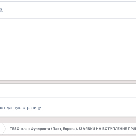
й.
ает данную страницу
TESO: клан Фуллреста (Пакт, Европа). !ЗАЯВКИ НА ВСТУПЛЕНИЕ П