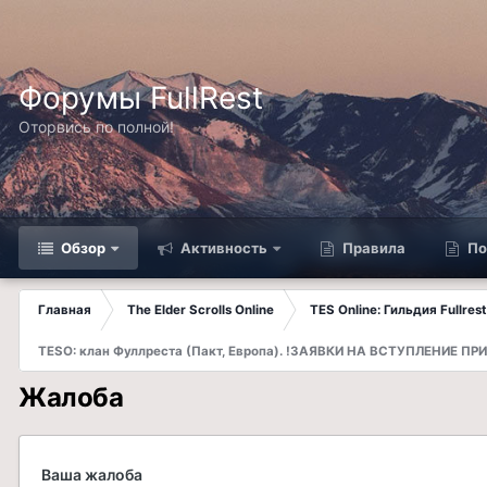
Форумы FullRest
Оторвись по полной!
Обзор
Активность
Правила
По
Главная
The Elder Scrolls Online
TES Online: Гильдия Fullrest
TESO: клан Фуллреста (Пакт, Европа). !ЗАЯВКИ НА ВСТУПЛЕНИЕ 
Жалоба
Ваша жалоба