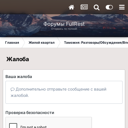
Форумы FullRest
Оторвись по полной!
Главная
Жилой квартал
Таможня: Разговоры/Обсуждения/Вп
Жалоба
Ваша жалоба
Дополнительно отправьте сообщение с вашей
жалобой.
Проверка безопасности