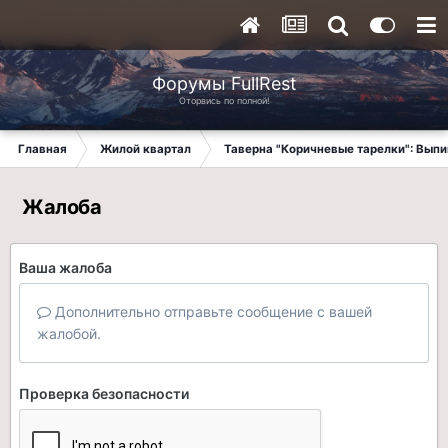
Форумы FullRest
Оторвись по полной!
Главная
Жилой квартал
Таверна "Коричневые тарелки": Вып
Жалоба
Ваша жалоба
Дополнительно отправьте сообщение с вашей
жалобой.
Проверка безопасности