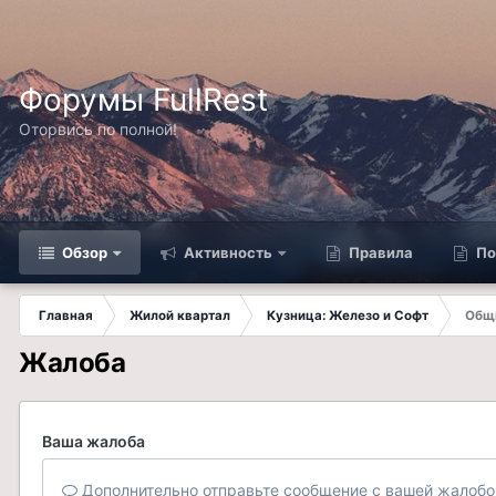
Форумы FullRest
Оторвись по полной!
Обзор
Активность
Правила
По
Главная
Жилой квартал
Кузница: Железо и Софт
Общи
Жалоба
Ваша жалоба
Дополнительно отправьте сообщение с вашей жалобо