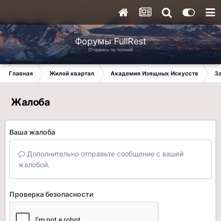
Форумы FullRest
Оторвись по полной!
Главная
Жилой квартал
Академия Изящных Искусств
З
Жалоба
Ваша жалоба
Дополнительно отправьте сообщение с вашей
жалобой.
Проверка безопасности