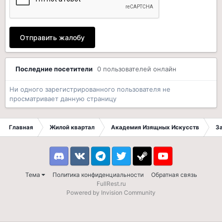
Отправить жалобу
Последние посетители
0 пользователей онлайн
Ни одного зарегистрированного пользователя не
просматривает данную страницу
Главная
Жилой квартал
Академия Изящных Искусств
З
Discord
VK
Telegram
Twitter
Steam
Youtube
Тема
Политика конфиденциальности
Обратная связь
FullRest.ru
Powered by Invision Community