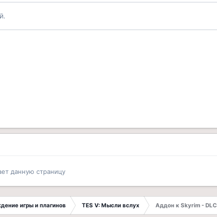
й.
ает данную страницу
ждение игры и плагинов
TES V: Мысли вслух
Аддон к Skyrim - DLC