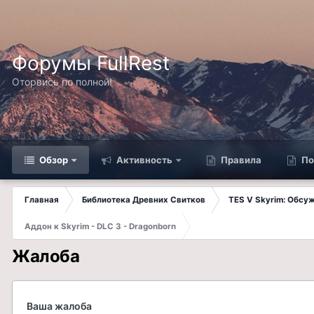
Форумы FullRest
Оторвись по полной!
Обзор
Активность
Правила
По
Главная
Библиотека Древних Свитков
TES V Skyrim: Обсу
Аддон к Skyrim - DLC 3 - Dragonborn
Жалоба
Ваша жалоба