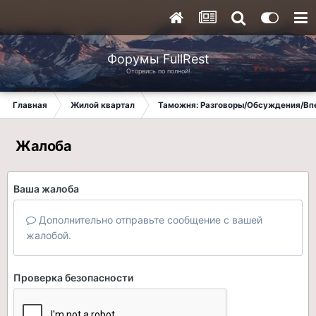
Форумы FullRest
Оторвись по полной!
Главная
Жилой квартал
Таможня: Разговоры/Обсуждения/Вп
Жалоба
Ваша жалоба
Дополнительно отправьте сообщение с вашей
жалобой.
Проверка безопасности