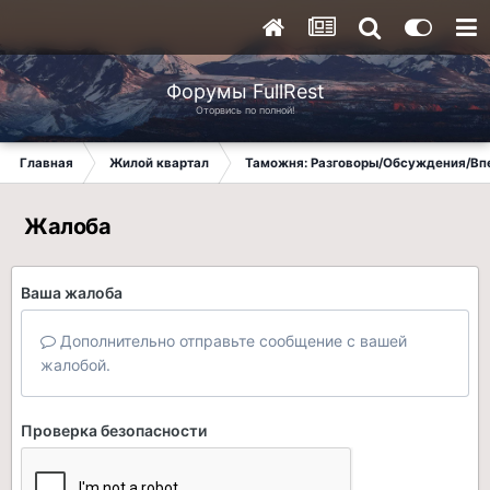
Форумы FullRest
Оторвись по полной!
Главная
Жилой квартал
Таможня: Разговоры/Обсуждения/Вп
Жалоба
Ваша жалоба
Дополнительно отправьте сообщение с вашей
жалобой.
Проверка безопасности