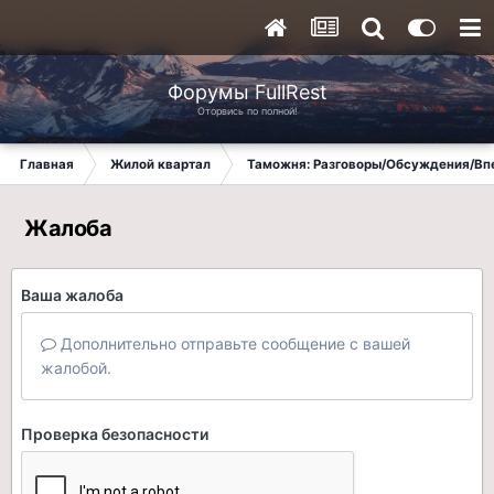
Форумы FullRest
Оторвись по полной!
Главная
Жилой квартал
Таможня: Разговоры/Обсуждения/Вп
Жалоба
Ваша жалоба
Дополнительно отправьте сообщение с вашей
жалобой.
Проверка безопасности