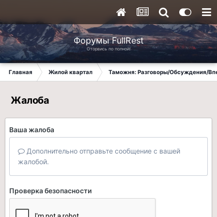
Форумы FullRest
Оторвись по полной!
Главная
Жилой квартал
Таможня: Разговоры/Обсуждения/Вп
Жалоба
Ваша жалоба
Дополнительно отправьте сообщение с вашей
жалобой.
Проверка безопасности