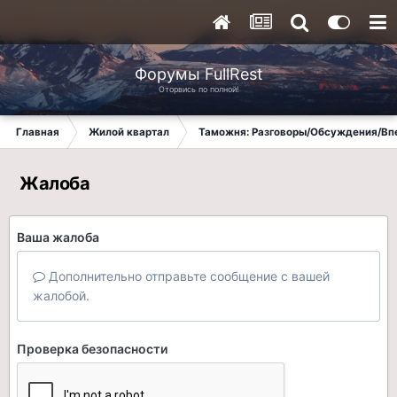
Форумы FullRest
Оторвись по полной!
Главная
Жилой квартал
Таможня: Разговоры/Обсуждения/Вп
Жалоба
Ваша жалоба
Дополнительно отправьте сообщение с вашей
жалобой.
Проверка безопасности