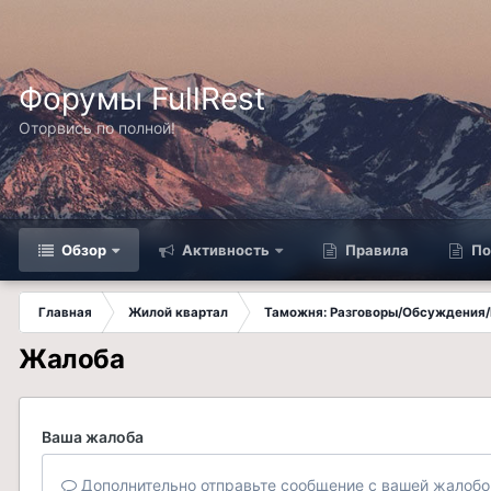
Форумы FullRest
Оторвись по полной!
Обзор
Активность
Правила
По
Главная
Жилой квартал
Таможня: Разговоры/Обсуждения/
Жалоба
Ваша жалоба
Дополнительно отправьте сообщение с вашей жалобо