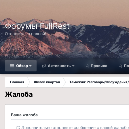
Форумы FullRest
Оторвись по полной!
Обзор
Активность
Правила
По
Главная
Жилой квартал
Таможня: Разговоры/Обсуждения/
Жалоба
Ваша жалоба
Дополнительно отправьте сообщение с вашей жалобо