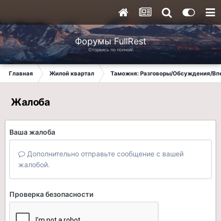
Форумы FullRest
Оторвись по полной!
Главная
Жилой квартал
Таможня: Разговоры/Обсуждения/Вп
Жалоба
Ваша жалоба
Дополнительно отправьте сообщение с вашей
жалобой.
Проверка безопасности