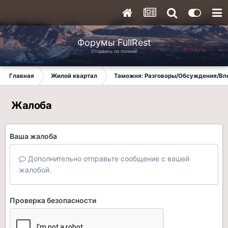
Форумы FullRest
Оторвись по полной!
Главная
Жилой квартал
Таможня: Разговоры/Обсуждения/Вп
Жалоба
Ваша жалоба
Дополнительно отправьте сообщение с вашей
жалобой.
Проверка безопасности