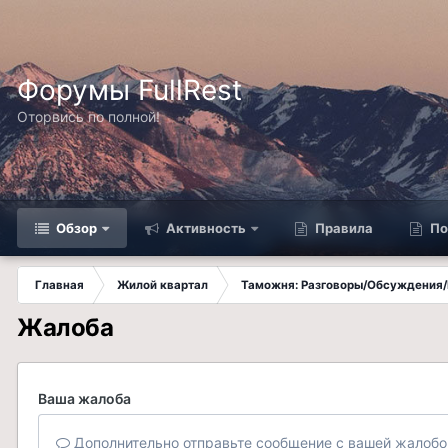
Форумы FullRest
Оторвись по полной!
Обзор
Активность
Правила
По
Главная
Жилой квартал
Таможня: Разговоры/Обсуждения/
Жалоба
Ваша жалоба
Дополнительно отправьте сообщение с вашей жалобо