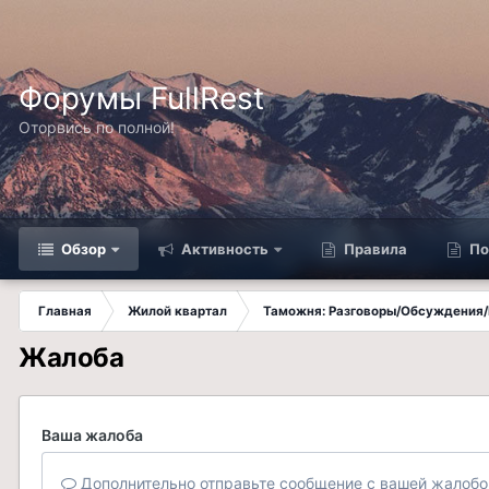
Форумы FullRest
Оторвись по полной!
Обзор
Активность
Правила
По
Главная
Жилой квартал
Таможня: Разговоры/Обсуждения/
Жалоба
Ваша жалоба
Дополнительно отправьте сообщение с вашей жалобо