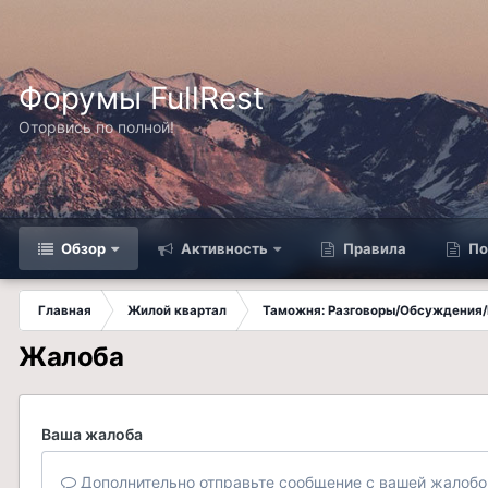
Форумы FullRest
Оторвись по полной!
Обзор
Активность
Правила
По
Главная
Жилой квартал
Таможня: Разговоры/Обсуждения/
Жалоба
Ваша жалоба
Дополнительно отправьте сообщение с вашей жалобо