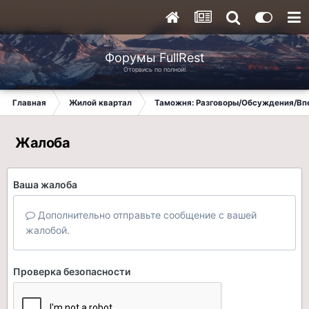
Форумы FullRest
Оторвись по полной!
Главная
Жилой квартал
Таможня: Разговоры/Обсуждения/Вп
Жалоба
Ваша жалоба
Дополнительно отправьте сообщение с вашей
жалобой.
Проверка безопасности