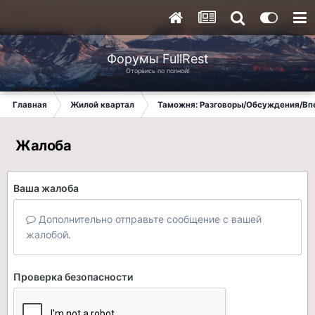
Форумы FullRest
Оторвись по полной!
Главная
Жилой квартал
Таможня: Разговоры/Обсуждения/Вп
Жалоба
Ваша жалоба
Дополнительно отправьте сообщение с вашей
жалобой.
Проверка безопасности