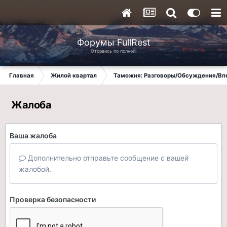
Форумы FullRest
Оторвись по полной!
Главная
Жилой квартал
Таможня: Разговоры/Обсуждения/Вп
Жалоба
Ваша жалоба
Дополнительно отправьте сообщение с вашей
жалобой.
Проверка безопасности