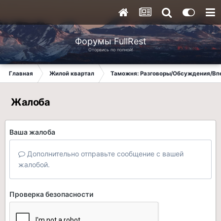
Форумы FullRest
Оторвись по полной!
Главная
Жилой квартал
Таможня: Разговоры/Обсуждения/Вп
Жалоба
Ваша жалоба
Дополнительно отправьте сообщение с вашей
жалобой.
Проверка безопасности