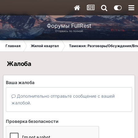
Форумы FullRest
Оторвись по полной!
Главная
Жилой квартал
Таможня: Разговоры/Обсуждения/Вп
Жалоба
Ваша жалоба
Дополнительно отправьте сообщение с вашей
жалобой.
Проверка безопасности