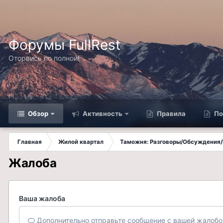
Форумы FullRest
Оторвись по полной!
Обзор
Активность
Правила
По
Главная
Жилой квартал
Таможня: Разговоры/Обсуждения/
Жалоба
Ваша жалоба
Дополнительно отправьте сообщение с вашей жалобо